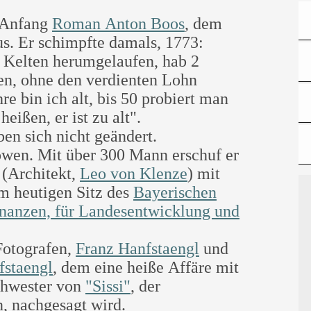
 Anfang
Roman Anton Boos
, dem
us. Er schimpfte damals, 1773:
 Kelten herumgelaufen, hab 2
ßen, ohne den verdienten Lohn
re bin ich alt, bis 50 probiert man
eißen, er ist zu alt".
ben sich nicht geändert.
wen. Mit über 300 Mann erschuf er
(Architekt,
Leo von Klenze
) mit
m heutigen Sitz des
Bayerischen
inanzen, für Landesentwicklung und
otografen,
Franz Hanfstaengl
und
fstaengl
, dem eine heiße Affäre mit
chwester von
"Sissi"
, der
n, nachgesagt wird.