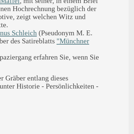
 Maffei
, mit seiner, in einem Brief
enen Hochrechnung bezüglich der
tive, zeigt welchen Witz und
tte.
nus Schleich
(Pseudonym M. E.
er des Satireblatts
"Münchner
paziergang erfahren Sie, wenn Sie
er Gräber entlang dieses
unter Historie - Persönlichkeiten -