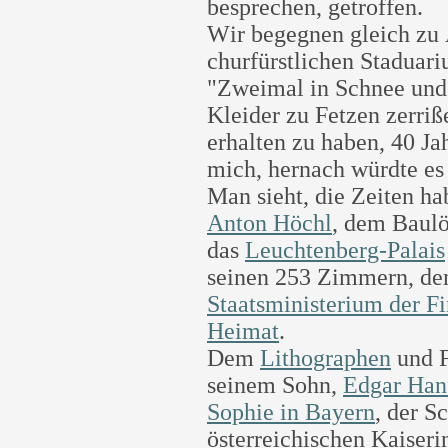
besprechen, getroffen.
Wir begegnen gleich zu
churfürstlichen Staduari
"Zweimal in Schnee und
Kleider zu Fetzen zerri
erhalten zu haben, 40 Jah
mich, hernach würdte es h
Man sieht, die Zeiten ha
Anton Höchl
, dem Baulö
das
Leuchtenberg-Palais
seinen 253 Zimmern, de
Staatsministerium der F
Heimat
.
Dem
Lithographen
und F
seinem Sohn,
Edgar Han
Sophie in Bayern
, der S
österreichischen Kaiseri