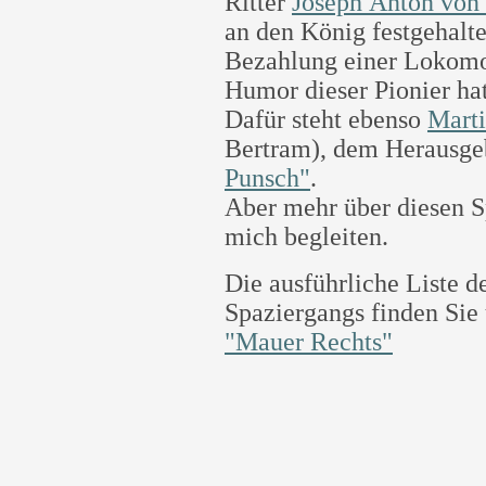
Ritter
Joseph Anton von
an den König festgehalt
Bezahlung einer Lokomo
Humor dieser Pionier ha
Dafür steht ebenso
Marti
Bertram), dem Herausgeb
Punsch"
.
Aber mehr über diesen S
mich begleiten.
Die ausführliche Liste d
Spaziergangs finden Sie 
"Mauer Rechts"