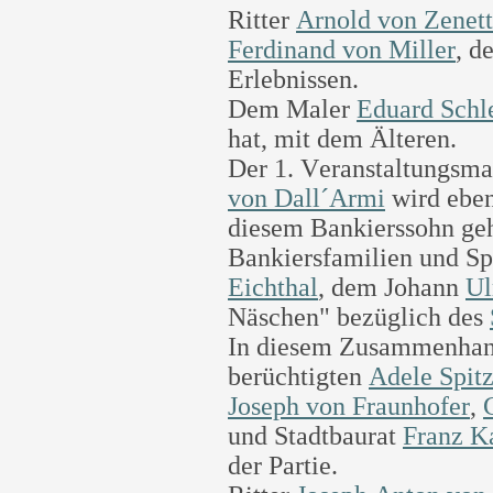
Ritter
Arnold von Zenett
Ferdinand von Miller
, d
Erlebnissen.
Dem Maler
Eduard Schl
hat, mit dem Älteren.
Der 1. Veranstaltungsm
von Dall´Armi
wird eben
diesem Bankierssohn geh
Bankiersfamilien und S
Eichthal
, dem Johann
Ul
Näschen" bezüglich des
In diesem Zusammenhang
berüchtigten
Adele Spit
Joseph von Fraunhofer
,
und Stadtbaurat
Franz K
der Partie.